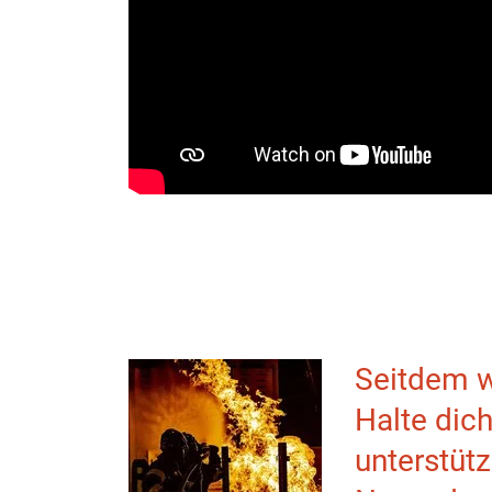
Seitdem w
Halte dich
unterstüt