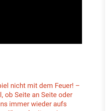
iel nicht mit dem Feuer! –
l, ob Seite an Seite oder
 uns immer wieder aufs