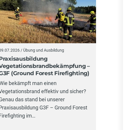
27.06.2026 
09.07.2026 / Übung und Ausbildung
Erfolg
Praxisausbildung
in Hint
Vegetationsbrandbekämpfung –
G3F (Ground Forest Firefighting)
Unsere J
Wie bekämpft man einen
Abschnit
Vegetationsbrand effektiv und sicher?
starke L
Genau das stand bei unserer
in der 2.
Praxisausbildung G3F – Ground Forest
in…
Firefighting im…