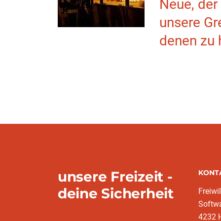
Neue, der
unsere Gr
denen zu 
unsere Freizeit -
KONT
deine Sicherheit
Freiwi
Softw
4232 