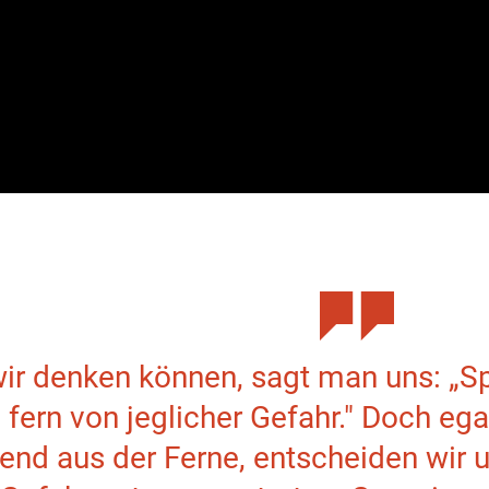
ir denken können, sagt man uns: „Sp
 fern von jeglicher Gefahr." Doch ega
zend aus der Ferne, entscheiden wir