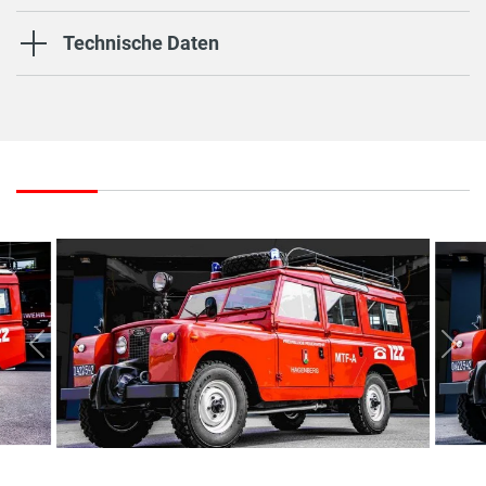
Technische Daten
vorherige
näc