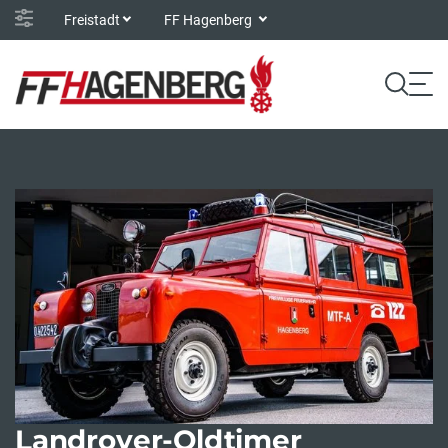
Freistadt
FF Hagenberg
Landrover-Oldtimer