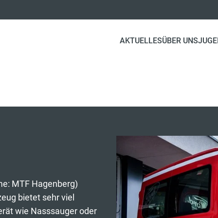
AKTUELLES
ÜBER UNS
JUGE
me: MTF Hagenberg)
ug bietet sehr viel
erät wie Nasssauger oder