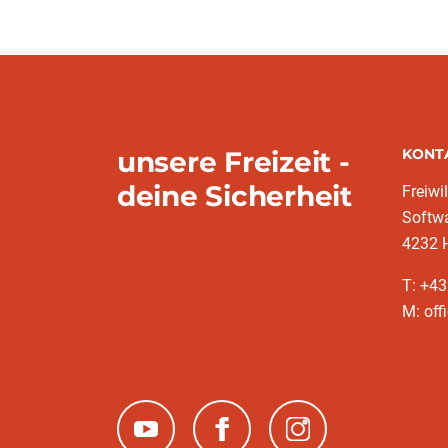
unsere Freizeit -
KONT
deine Sicherheit
Freiwi
Softw
4232 
T: +4
M: off