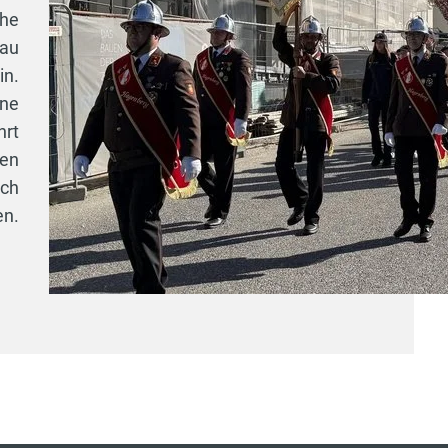
che
rau
in.
ene
hrt
den
ich
en.