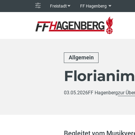
Freistadt
FF Hagenberg
Allgemein
Floriani
03.05.2026
FF Hagenberg
zur Über
Begleitet vom Musikver