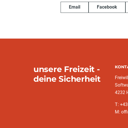
Email
Facebook
unsere Freizeit -
KONT
deine Sicherheit
Freiwi
Softw
4232 
T: +4
M: off