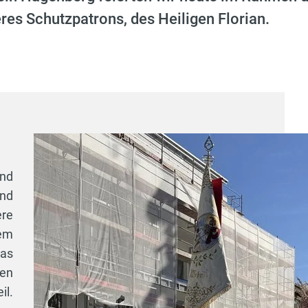
es Schutzpatrons, des Heiligen Florian.
und
und
ere
dem
eas
ten
il.