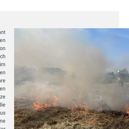
nnt
den
von
rch
 im
gen
hre
den
tze
die
aus
ine
ter