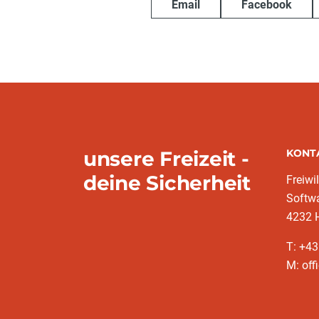
Email
Facebook
unsere Freizeit -
KONT
deine Sicherheit
Freiwi
Softw
4232 
T: +4
M: off