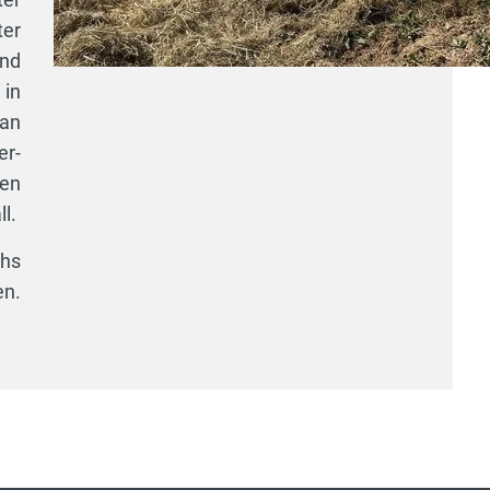
ter
und
 in
 an
er-
sen
ll.
chs
en.